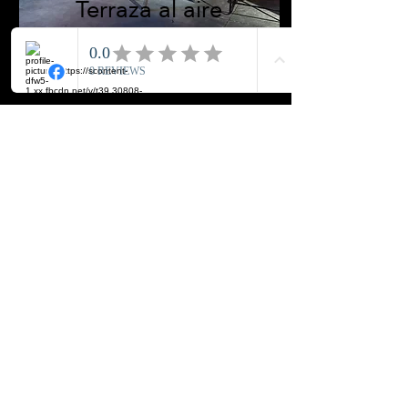
Terraza al aire
libre
SUC CENTRO
624 1335007
Ubícanos